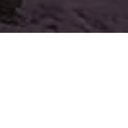
Imaginez, révez, nous réalisons
votre voyage sur mesure
Chaque jour, les conseillers spécialisés Turquoise
Voyages créent des expériences inoubliables,
doublés de services et de prestations uniques.
Aborder le monde selon les envies de nos voyageurs,
dévoiler les atouts des destinations, composer des
voyages personnalisés : tel est l’esprit Turquoise
Voyages. Nos suggestions sont entièrement
adaptables et modifiables afin de répondre
précisément à votre conception du voyage. Et si vous
souhaitez une offre entièrement packagée, nous