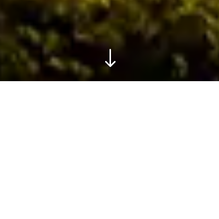
"
Au cœur de l’immensité du monde
, éblouissante de
richesses et d’histoires fascinantes :
l’Europe
. Tel un livre
ouvert, notre
continent
historique
vous invite à plonger
dans ses pages et explorer ses chapitres à la fois
insolites
et
captivants
.
Chez Turquoise Voyages, nous avons à cœur de promouvoir
le voyage en Europe
,
en famille comme à deux
,
en
séjour détente comme en road trip
aventureux
.